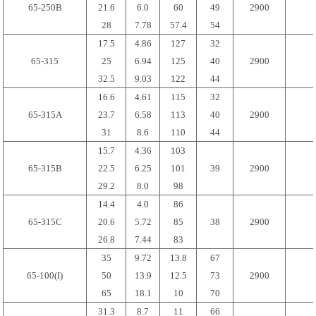
65-250B
21.6
6.0
60
49
2900
28
7.78
57.4
54
17.5
4.86
127
32
65-315
25
6.94
125
40
2900
32.5
9.03
122
44
16.6
4.61
115
32
65-315A
23.7
6.58
113
40
2900
31
8.6
110
44
15.7
4.36
103
65-315B
22.5
6.25
101
39
2900
29.2
8.0
98
14.4
4.0
86
65-315C
20.6
5.72
85
38
2900
26.8
7.44
83
35
9.72
13.8
67
65-100(I)
50
13.9
12.5
73
2900
65
18.1
10
70
31.3
8.7
11
66