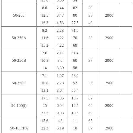
13.8
3.83
34
8.8
2.44
82
29
50-250
12.5
3.47
80
38
2900
16.3
4.53
77.5
40
8.2
2.28
71.5
50-250A
11.6
3.22
70
38
2900
15.2
4.22
68
7.6
2.11
61.4
50-250B
10.8
3.0
60
37
2900
14
3.89
58
7.1
1.97
53.2
50-250C
10.0
2.78
52
36
2900
13.1
3.64
50.4
17.5
4.86
13.7
67
50-100(I)
25
6.94
12.5
69
2900
32.5
9.03
10.5
69
15.6
4.3
11
65
50-100(I)A
22.3
6.19
10
67
2900