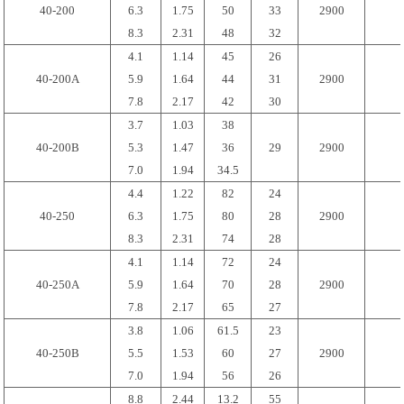
40-200
6.3
1.75
50
33
2900
8.3
2.31
48
32
4.1
1.14
45
26
40-200A
5.9
1.64
44
31
2900
7.8
2.17
42
30
3.7
1.03
38
40-200B
5.3
1.47
36
29
2900
7.0
1.94
34.5
4.4
1.22
82
24
40-250
6.3
1.75
80
28
2900
8.3
2.31
74
28
4.1
1.14
72
24
40-250A
5.9
1.64
70
28
2900
7.8
2.17
65
27
3.8
1.06
61.5
23
40-250B
5.5
1.53
60
27
2900
7.0
1.94
56
26
8.8
2.44
13.2
55