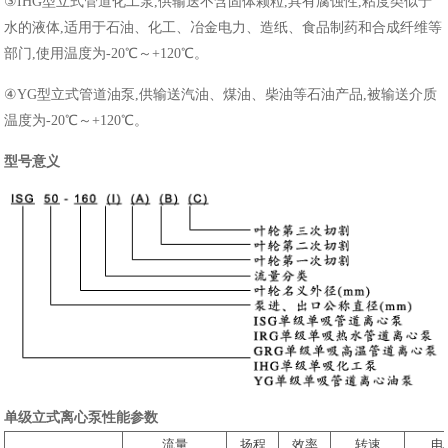
③IHG型立式管道化工泵,供输送不含固体颗粒,具有腐蚀性,粘度类似于
水的液体,适用于石油、化工、冶金电力、造纸、食品制药和合成纤维等
部门,使用温度为-20℃～+120℃。
④YG型立式管道油泵,供输送汽油、煤油、柴油等石油产品,被输送介质
温度为-20℃～+120℃。
型号意义
单级立式离心泵性能参数
流量
扬程
效率
转速
电