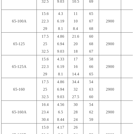
32.5
9.03
10.5
69
15.6
4.3
11
65
65-100A
22.3
6.19
10
67
2900
29
8.1
8.4
68
17.5
4.86
21.6
60
65-125
25
6.94
20
68
2900
32.5
9.03
18
67
15.6
4.33
17
58
65-125A
22.3
6.19
16
66
2900
29
8.1
14.4
65
17.5
4.86
34.4
54
65-160
25
6.94
32
63
2900
32.5
9.03
27.5
60
16.4
4.56
30
54
65-160A
23.4
6.5
28
62
2900
30.4
8.44
24
59
15.0
4.17
26