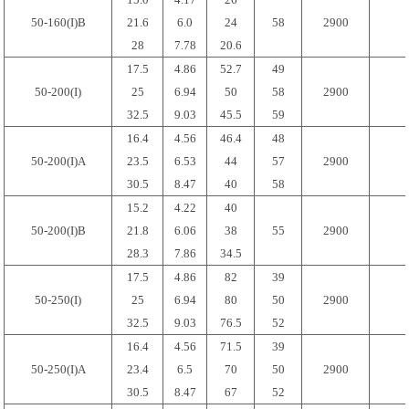
50-160(I)B
21.6
6.0
24
58
2900
28
7.78
20.6
17.5
4.86
52.7
49
50-200(I)
25
6.94
50
58
2900
32.5
9.03
45.5
59
16.4
4.56
46.4
48
50-200(I)A
23.5
6.53
44
57
2900
30.5
8.47
40
58
15.2
4.22
40
50-200(I)B
21.8
6.06
38
55
2900
28.3
7.86
34.5
17.5
4.86
82
39
50-250(I)
25
6.94
80
50
2900
32.5
9.03
76.5
52
16.4
4.56
71.5
39
50-250(I)A
23.4
6.5
70
50
2900
30.5
8.47
67
52