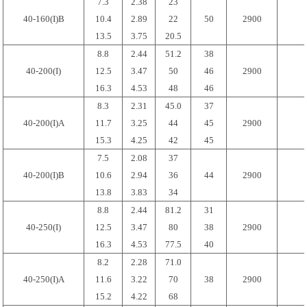
7.3
2.38
23
40-160(I)B
10.4
2.89
22
50
2900
13.5
3.75
20.5
8.8
2.44
51.2
38
40-200(I)
12.5
3.47
50
46
2900
16.3
4.53
48
46
8.3
2.31
45.0
37
40-200(I)A
11.7
3.25
44
45
2900
15.3
4.25
42
45
7.5
2.08
37
40-200(I)B
10.6
2.94
36
44
2900
13.8
3.83
34
8.8
2.44
81.2
31
40-250(I)
12.5
3.47
80
38
2900
16.3
4.53
77.5
40
8.2
2.28
71.0
40-250(I)A
11.6
3.22
70
38
2900
15.2
4.22
68