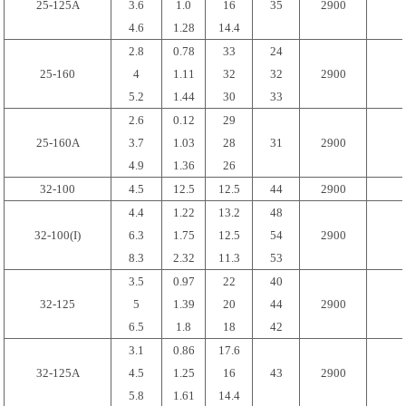
25-125A
3.6
1.0
16
35
2900
4.6
1.28
14.4
2.8
0.78
33
24
25-160
4
1.11
32
32
2900
5.2
1.44
30
33
2.6
0.12
29
25-160A
3.7
1.03
28
31
2900
4.9
1.36
26
32-100
4.5
12.5
12.5
44
2900
4.4
1.22
13.2
48
32-100(I)
6.3
1.75
12.5
54
2900
8.3
2.32
11.3
53
3.5
0.97
22
40
32-125
5
1.39
20
44
2900
6.5
1.8
18
42
3.1
0.86
17.6
32-125A
4.5
1.25
16
43
2900
5.8
1.61
14.4