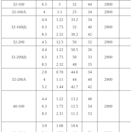
32-160
6.5
5
32
44
2900
32-160A
4
1.1
25
34
2900
4.4
1.22
33.2
34
32-160(I)
6.3
1.75
32
40
2900
8.3
2.32
30.2
42
32-200
4.5
12.5
50
32
2900
4.4
1.22
50.5
26
32-200(I)
6.3
1.75
50
33
2900
8.3
2.32
48
35
2.8
0.78
44.6
34
32-200A
4
1.11
44
40
2900
5.2
1.44
42.7
42
4.4
1.22
13.2
48
40-100
6.3
1.75
12.5
54
2900
8.3
2.31
11.3
53
3.9
1.08
10.6