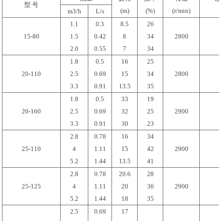
型 号
(m)
(%)
(r/min)
m3/h
L/s
1.1
0.3
8.5
26
15-80
1.5
0.42
8
34
2800
2.0
0.55
7
34
1.8
0.5
16
25
20-110
2.5
0.69
15
34
2800
3.3
0.91
13.5
35
1.8
0.5
33
19
20-160
2.5
0.69
32
25
2900
3.3
0.91
30
23
2.8
0.78
16
34
25-110
4
1.11
15
42
2900
5.2
1.44
13.5
41
2.8
0.78
20.6
28
25-125
4
1.11
20
36
2900
5.2
1.44
18
35
2.5
0.69
17