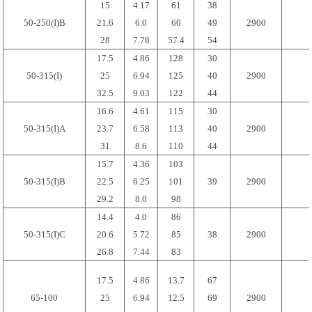
15
4.17
61
38
50-250(I)B
21.6
6.0
60
49
2900
28
7.78
57.4
54
17.5
4.86
128
30
50-315(I)
25
6.94
125
40
2900
32.5
9.03
122
44
16.6
4.61
115
30
50-315(I)A
23.7
6.58
113
40
2900
31
8.6
110
44
15.7
4.36
103
50-315(I)B
22.5
6.25
101
39
2900
29.2
8.0
98
14.4
4.0
86
50-315(I)C
20.6
5.72
85
38
2900
26.8
7.44
83
17.5
4.86
13.7
67
65-100
25
6.94
12.5
69
2900