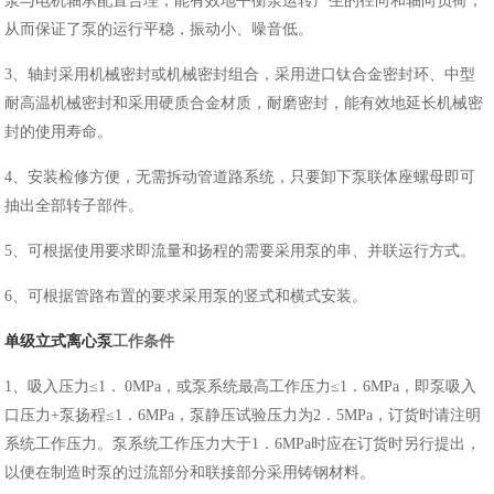
泵与电机轴承配置合理，能有效地平衡泵运转产生的径向和轴向负荷，
从而保证了泵的运行平稳，振动小、噪音低。
3、轴封采用机械密封或机械密封组合，采用进口钛合金密封环、中型
耐高温机械密封和采用硬质合金材质，耐磨密封，能有效地延长机械密
封的使用寿命。
4、安装检修方便，无需拆动管道路系统，只要卸下泵联体座螺母即可
抽出全部转子部件。
5、可根据使用要求即流量和扬程的需要采用泵的串、并联运行方式。
6、可根据管路布置的要求采用泵的竖式和横式安装。
单级立式离心泵
工作条件
1、吸入压力≤1． 0MPa，或泵系统最高工作压力≤1．6MPa，即泵吸入
口压力+泵扬程≤1．6MPa，泵静压试验压力为2．5MPa，订货时请注明
系统工作压力。泵系统工作压力大于1．6MPa时应在订货时另行提出，
以便在制造时泵的过流部分和联接部分采用铸钢材料。