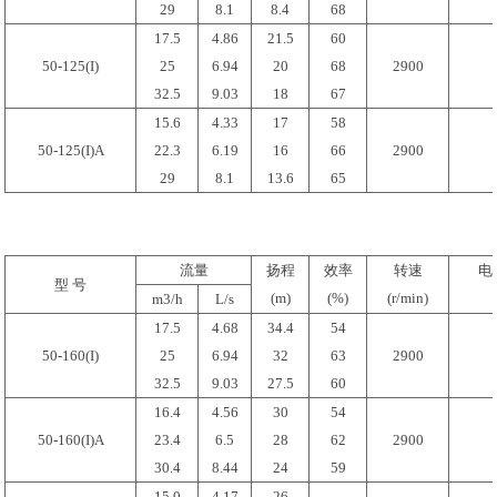
29
8.1
8.4
68
17.5
4.86
21.5
60
50-125(I)
25
6.94
20
68
2900
32.5
9.03
18
67
15.6
4.33
17
58
50-125(I)A
22.3
6.19
16
66
2900
29
8.1
13.6
65
流量
扬程
效率
转速
电
型 号
(m)
(%)
(r/min)
m3/h
L/s
17.5
4.68
34.4
54
50-160(I)
25
6.94
32
63
2900
32.5
9.03
27.5
60
16.4
4.56
30
54
50-160(I)A
23.4
6.5
28
62
2900
30.4
8.44
24
59
15.0
4.17
26