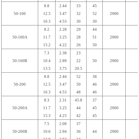
8.8
2.44
33
45
50-160
12.5
3.47
32
52
2900
16.3
4.53
30
30
8.2
2.28
29
44
50-160A
11.7
3.25
28
51
2900
15.2
4.22
26
50
7.3
2.38
23
50-160B
10.4
2.89
22
50
2900
13.5
3.75
20.5
8.8
2.44
52
38
50-200
12.5
3.47
50
46
2900
16.3
4.53
48
46
8.3
2.31
45.8
37
50-200A
11.7
3.25
44
45
2900
15.3
4.25
42
45
7.5
2.08
37
50-200B
10.6
2.94
36
44
2900