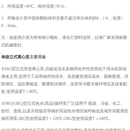
2、环境温度<40℃，相对湿度<95％。
3、所输送介质中固体颗粒体积含量不超过单位体积的0．1％，粒度<
0．2mm。
注：如使用介质为带有细小颗粒，请在订货时说明，以便厂家采用耐磨
式机械密封。
单级立式离心泵
主要用途
①ISG型立式管道离心泵,供输送清水及物理化学性质类似于清水的其他
液体之用,适用于工业和城市给排水、高层建筑增压送水、园林喷灌、消
防增压、远距离输送、暖通制冷循环、浴室等冷暖水循环增压及设备配
套,使用温度T＜80℃。
②IRG(GRG)型立式热水(高温)循环泵广泛适用于:能源、冶金、化工、
纺织、造纸,以及宾馆饭店等锅炉高温热水增压循环输送及城市采暖系统
循环用泵,IRG型使用温度T＜120℃,GRG型使用温度T＜240℃。