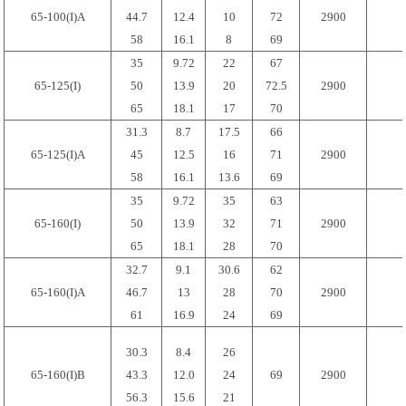
65-100(I)A
44.7
12.4
10
72
2900
58
16.1
8
69
35
9.72
22
67
65-125(I)
50
13.9
20
72.5
2900
65
18.1
17
70
31.3
8.7
17.5
66
65-125(I)A
45
12.5
16
71
2900
58
16.1
13.6
69
35
9.72
35
63
65-160(I)
50
13.9
32
71
2900
65
18.1
28
70
32.7
9.1
30.6
62
65-160(I)A
46.7
13
28
70
2900
61
16.9
24
69
30.3
8.4
26
65-160(I)B
43.3
12.0
24
69
2900
56.3
15.6
21