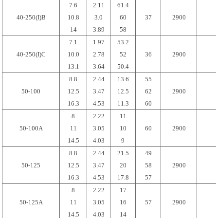
7.6
2.11
61.4
40-250(I)B
10.8
3.0
60
37
2900
14
3.89
58
7.1
1.97
53.2
40-250(I)C
10.0
2.78
52
36
2900
13.1
3.64
50.4
8.8
2.44
13.6
55
50-100
12.5
3.47
12.5
62
2900
16.3
4.53
11.3
60
8
2.22
11
50-100A
11
3.05
10
60
2900
14.5
4.03
9
8.8
2.44
21.5
49
50-125
12.5
3.47
20
58
2900
16.3
4.53
17.8
57
8
2.22
17
50-125A
11
3.05
16
57
2900
14.5
4.03
14