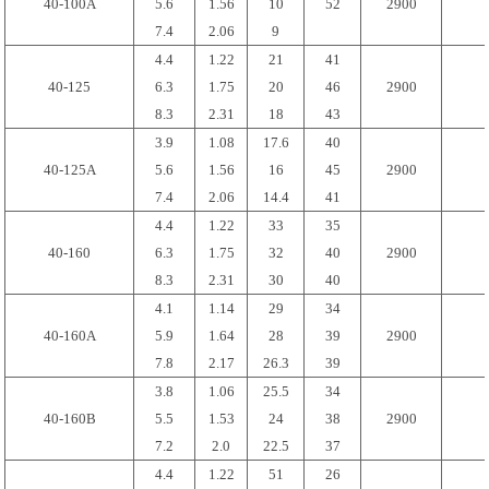
40-100A
5.6
1.56
10
52
2900
7.4
2.06
9
4.4
1.22
21
41
40-125
6.3
1.75
20
46
2900
8.3
2.31
18
43
3.9
1.08
17.6
40
40-125A
5.6
1.56
16
45
2900
7.4
2.06
14.4
41
4.4
1.22
33
35
40-160
6.3
1.75
32
40
2900
8.3
2.31
30
40
4.1
1.14
29
34
40-160A
5.9
1.64
28
39
2900
7.8
2.17
26.3
39
3.8
1.06
25.5
34
40-160B
5.5
1.53
24
38
2900
7.2
2.0
22.5
37
4.4
1.22
51
26