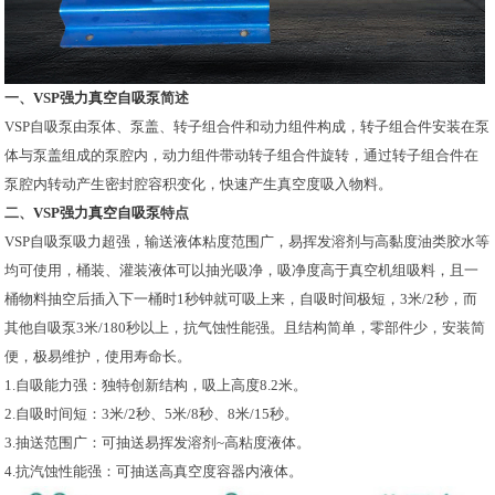
一、
VSP强力真空自吸泵
简述
VSP自吸泵由泵体、泵盖、转子组合件和动力组件构成，转子组合件安装在泵
体与泵盖组成的泵腔内，动力组件带动转子组合件旋转，通过转子组合件在
泵腔内转动产生密封腔容积变化，快速产生真空度吸入物料。
二、
VSP强力真空自吸泵
特点
VSP自吸泵吸力超强，输送液体粘度范围广，易挥发溶剂与高黏度油类胶水等
均可使用，桶装、灌装液体可以抽光吸净，吸净度高于真空机组吸料，且一
桶物料抽空后插入下一桶时1秒钟就可吸上来，自吸时间极短，3米/2秒，而
其他自吸泵3米/180秒以上，抗气蚀性能强。且结构简单，零部件少，安装简
便，极易维护，使用寿命长。
1.自吸能力强：独特创新结构，吸上高度8.2米。
2.自吸时间短：3米/2秒、5米/8秒、8米/15秒。
3.抽送范围广：可抽送易挥发溶剂~高粘度液体。
4.抗汽蚀性能强：可抽送高真空度容器内液体。